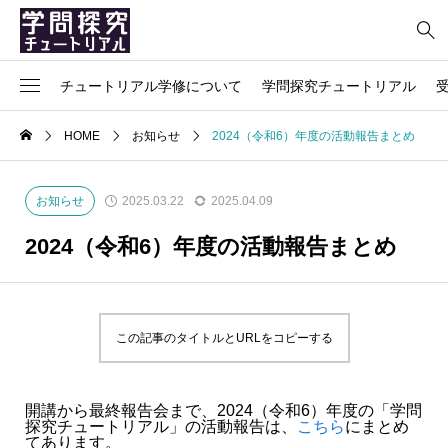
チュートリアル学修について
学問探究チュートリアル
ごあいさつ
科目の説明
授業関係の連絡
担当教員からのメッセージ
よくある質問
HOME
お知らせ
2024（令和6）年度の活動報告まとめ
概要、導入の背景、目的
シラバス
ポートフォリオについて
インタビュー
プライバシーポリシー
お知らせ
2025.03.22
2025.04.09
チュートリアル学修のプロセス
チュートリアルの本棚
参加者の声
お問い合わせ
2024（令和6）年度の活動報告まとめ
関係リンク集
この記事のタイトルとURLをコピーする
開講から最終報告会まで、2024（令和6）年度の「学問
探究チュートリアル」の活動報告は、
こちら
にまとめ
てあります。