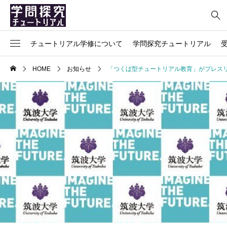
チュートリアル学修について
学問探究チュートリアル
ごあいさつ
科目の説明
授業関係の連絡
担当教員からのメッセージ
よくある質問
HOME
お知らせ
「つくば型チュートリアル教育」がプレス
概要、導入の背景、目的
シラバス
ポートフォリオについて
インタビュー
プライバシーポリシー
チュートリアル学修のプロセス
チュートリアルの本棚
参加者の声
お問い合わせ
関係リンク集