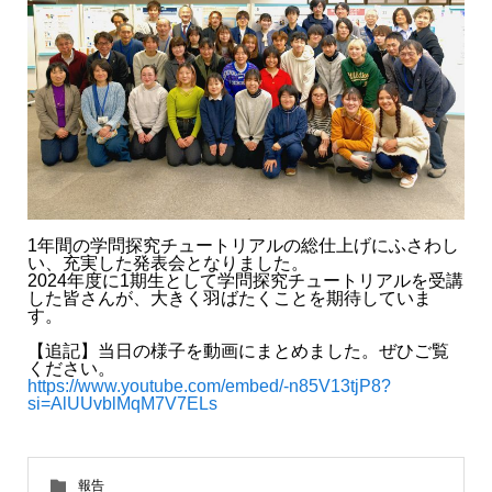
1年間の学問探究チュートリアルの総仕上げにふさわし
い、充実した発表会となりました。
2024年度に1期生として学問探究チュートリアルを受講
した皆さんが、大きく羽ばたくことを期待していま
す。
【追記】当日の様子を動画にまとめました。ぜひご覧
ください。
https://www.youtube.com/embed/-n85V13tjP8?
si=AlUUvblMqM7V7ELs
報告