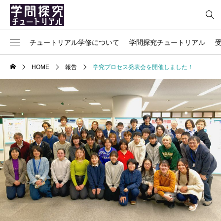
チュートリアル学修について
学問探究チュートリアル
ごあいさつ
科目の説明
授業関係の連絡
担当教員からのメッセージ
よくある質問
HOME
報告
学究プロセス発表会を開催しました！
概要、導入の背景、目的
シラバス
ポートフォリオについて
インタビュー
プライバシーポリシー
チュートリアル学修のプロセス
チュートリアルの本棚
参加者の声
お問い合わせ
関係リンク集