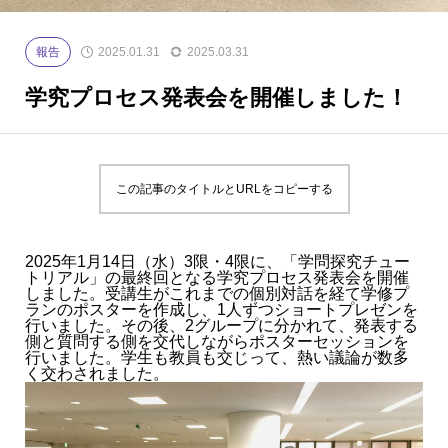
報告
2025.01.31
2025.03.31
学究プロセス発表会を開催しました！
この記事のタイトルとURLをコピーする
2025年1月14日（水）3限・4限に、「学問探究チュー
トリアル」の最終回となる学究プロセス発表会を開催
しました。受講生がこれまでの個別対話を経て学修プ
ランのポスターを作成し、1人ずつショートプレゼンを
行いました。その後、2グループに分かれて、発表する
側と質問する側を交代しながらポスターセッションを
行いました。学生も教員も交じって、熱い議論が数多
く交わされました。